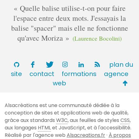
e
Quelle balise utilise-t-on pour faire
n
l'espace entre deux mots. J'essayais la
t
balise "spacer" mais elle ne fonctionne
a
i
qu'avec Moriza
(Laurence Bocolini)
r
e
s
plan du
site
contact
formations
agence
Retou
web
en
haut
Alsacréations est une communauté dédiée à la
de
conception de sites et applications web de qualité,
page
grâce aux standards
W3C
, aux feuilles de styles
CSS
,
aux langages
HTML
et JavaScript, et à l'accessibilité.
Réalisé par l'agence web
Alsacreations.fr
·
À propos