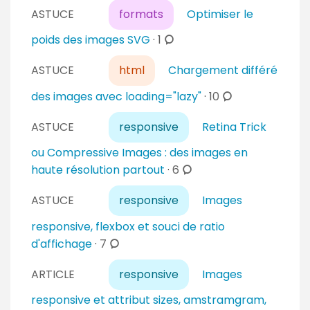
o
ASTUCE
formats
Optimiser le
m
m
c
poids des images SVG
·
1
e
o
n
ASTUCE
html
Chargement différé
m
t
m
c
des images avec loading="lazy"
·
10
a
e
o
i
n
ASTUCE
responsive
Retina Trick
m
r
t
m
ou Compressive Images : des images en
e
a
e
c
haute résolution partout
·
6
s
i
n
o
r
t
ASTUCE
responsive
Images
m
e
a
m
responsive, flexbox et souci de ratio
s
i
e
c
d'affichage
·
7
r
n
o
e
t
ARTICLE
responsive
Images
m
s
a
m
responsive et attribut sizes, amstramgram,
i