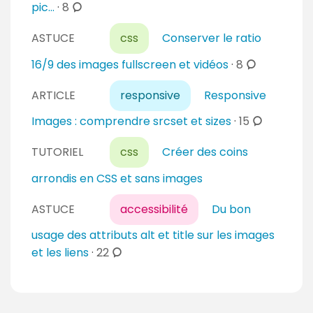
e
c
pic...
·
8
r
n
o
e
t
ASTUCE
css
Conserver le ratio
m
s
a
m
c
16/9 des images fullscreen et vidéos
·
8
i
e
o
r
n
ARTICLE
responsive
Responsive
m
e
t
m
c
Images : comprendre srcset et sizes
·
15
s
a
e
o
i
n
TUTORIEL
css
Créer des coins
m
r
t
m
arrondis en CSS et sans images
e
a
e
s
i
n
ASTUCE
accessibilité
Du bon
r
t
usage des attributs alt et title sur les images
e
a
c
et les liens
·
22
s
i
o
r
m
e
m
s