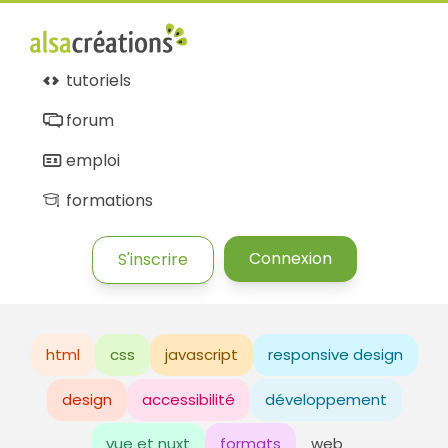
tutoriels
forum
emploi
formations
Connexion
S'inscrire
html
css
javascript
responsive design
design
accessibilité
développement
vue et nuxt
formats
web