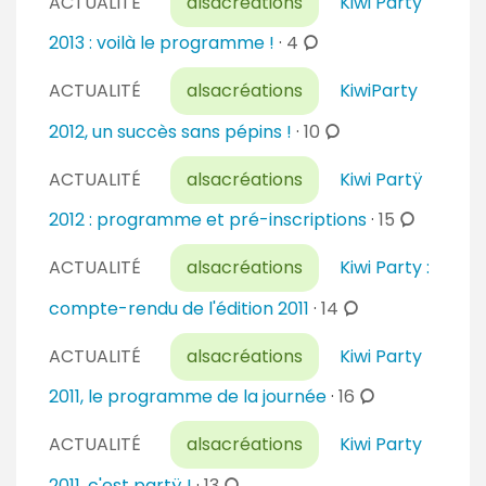
n
ACTUALITÉ
alsacréations
Kiwi Party
m
r
t
m
c
2013 : voilà le programme !
·
4
e
a
e
o
s
i
n
ACTUALITÉ
alsacréations
KiwiParty
m
r
t
m
c
2012, un succès sans pépins !
·
10
e
a
e
o
s
i
n
ACTUALITÉ
alsacréations
Kiwi Partÿ
m
r
t
m
c
2012 : programme et pré-inscriptions
·
15
e
a
e
o
s
i
n
ACTUALITÉ
alsacréations
Kiwi Party :
m
r
t
m
c
compte-rendu de l'édition 2011
·
14
e
a
e
o
s
i
n
ACTUALITÉ
alsacréations
Kiwi Party
m
r
t
m
c
2011, le programme de la journée
·
16
e
a
e
o
s
i
n
ACTUALITÉ
alsacréations
Kiwi Party
m
r
t
m
c
2011, c'est partÿ !
·
13