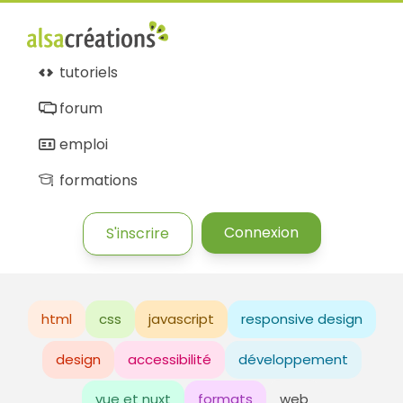
tutoriels
forum
emploi
formations
Connexion
S'inscrire
html
css
javascript
responsive design
design
accessibilité
développement
vue et nuxt
formats
web