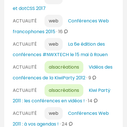
r
et dotCSS 2017
e
s
ACTUALITÉ
web
Conférences Web
c
francophones 2015
·
16
o
ACTUALITÉ
web
La 6e édition des
m
m
conférences #NWXTECH le 15 mai à Rouen
e
n
ACTUALITÉ
alsacréations
Vidéos des
t
c
conférences de la KiwiParty 2012
·
9
a
o
i
ACTUALITÉ
alsacréations
Kiwi Partÿ
m
r
m
c
2011 : les conférences en vidéos !
·
14
e
e
o
s
n
ACTUALITÉ
web
Conférences Web
m
t
m
c
2011 : à vos agendas !
·
24