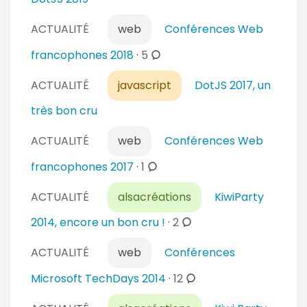
ACTUALITÉ
web
Conférences Web
c
francophones 2018
·
5
o
ACTUALITÉ
javascript
DotJS 2017, un
m
m
très bon cru
e
n
ACTUALITÉ
web
Conférences Web
t
c
francophones 2017
·
1
a
o
i
ACTUALITÉ
alsacréations
KiwiParty
m
r
m
c
2014, encore un bon cru !
·
2
e
e
o
s
n
ACTUALITÉ
web
Conférences
m
t
m
c
Microsoft TechDays 2014
·
12
a
e
o
i