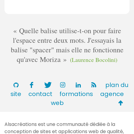
a
e
o
i
n
m
r
t
m
e
a
e
Quelle balise utilise-t-on pour faire
s
i
n
l'espace entre deux mots. J'essayais la
r
t
e
balise "spacer" mais elle ne fonctionne
a
s
i
qu'avec Moriza
(Laurence Bocolini)
r
e
s
plan du
site
contact
formations
agence
Retou
web
en
haut
Alsacréations est une communauté dédiée à la
de
conception de sites et applications web de qualité,