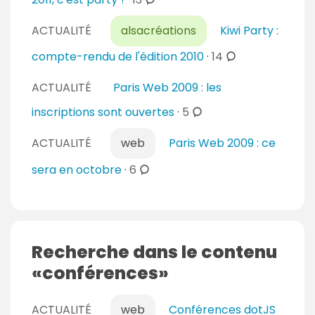
e
a
e
o
s
i
n
ACTUALITÉ
alsacréations
Kiwi Party :
m
r
t
m
c
compte-rendu de l'édition 2010
·
14
e
a
e
o
s
i
n
ACTUALITÉ
Paris Web 2009 : les
m
r
t
m
c
inscriptions sont ouvertes
·
5
e
a
e
o
s
i
ACTUALITÉ
web
Paris Web 2009 : ce
n
m
r
t
m
c
sera en octobre
·
6
e
a
e
o
s
i
n
m
r
t
m
e
a
e
Recherche dans le contenu
s
i
n
conférences
r
t
e
a
s
ACTUALITÉ
web
i
Conférences dotJS