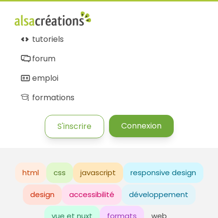
tutoriels
forum
emploi
formations
Connexion
S'inscrire
html
css
javascript
responsive design
design
accessibilité
développement
vue et nuxt
formats
web