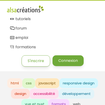
tutoriels
forum
emploi
formations
Connexion
S'inscrire
html
css
javascript
responsive design
design
accessibilité
développement
vue et nuxt
formats
web