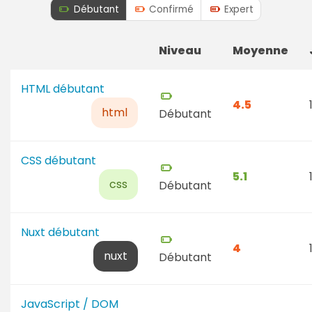
(niveau sélectionné)
Débutant
Confirmé
Expert
Niveau
Moyenne
HTML débutant
4.5
html
Débutant
CSS débutant
5.1
css
Débutant
Nuxt débutant
4
nuxt
Débutant
JavaScript / DOM