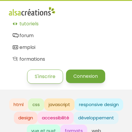
tutoriels
forum
emploi
formations
Connexion
S'inscrire
html
css
javascript
responsive design
design
accessibilité
développement
vue et nuxt
formats
web