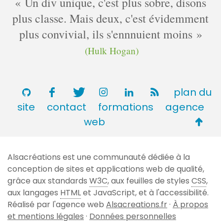
Un div unique, c'est plus sobre, disons
plus classe. Mais deux, c'est évidemment
plus convivial, ils s'ennnuient moins
(Hulk Hogan)
plan du
site
contact
formations
agence
Retou
web
en
haut
Alsacréations est une communauté dédiée à la
de
conception de sites et applications web de qualité,
page
grâce aux standards
W3C
, aux feuilles de styles
CSS
,
aux langages
HTML
et JavaScript, et à l'accessibilité.
Réalisé par l'agence web
Alsacreations.fr
·
À propos
et mentions légales
·
Données personnelles