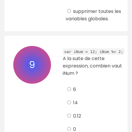
supprimer toutes les
variables globales.
var iNum = 12; iNum %= 2;
A la suite de cette
9
expression, combien vaut
iNum ?
6
14
0.12
0