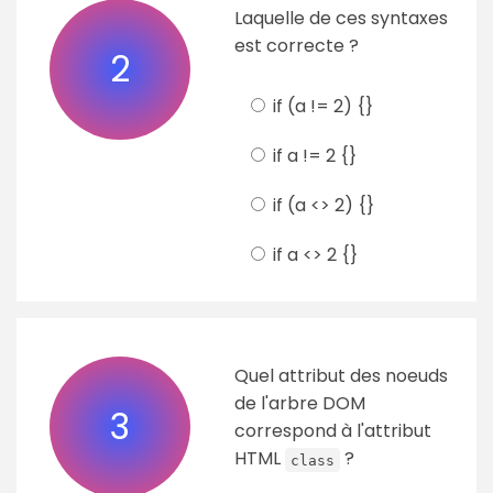
Laquelle de ces syntaxes
est correcte ?
2
if (a != 2) {}
if a != 2 {}
if (a <> 2) {}
if a <> 2 {}
Quel attribut des noeuds
de l'arbre DOM
3
correspond à l'attribut
HTML
?
class