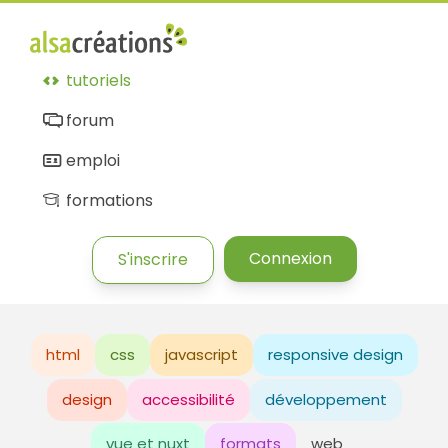
tutoriels
forum
emploi
formations
Connexion
S'inscrire
html
css
javascript
responsive design
design
accessibilité
développement
vue et nuxt
formats
web