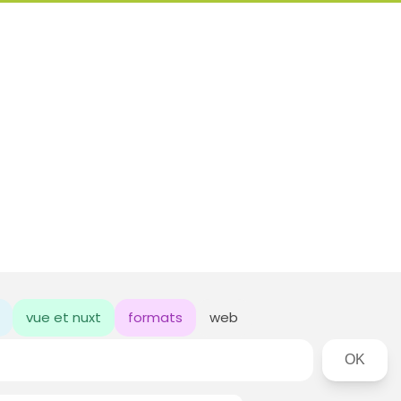
vue et nuxt
formats
web
Rechercher