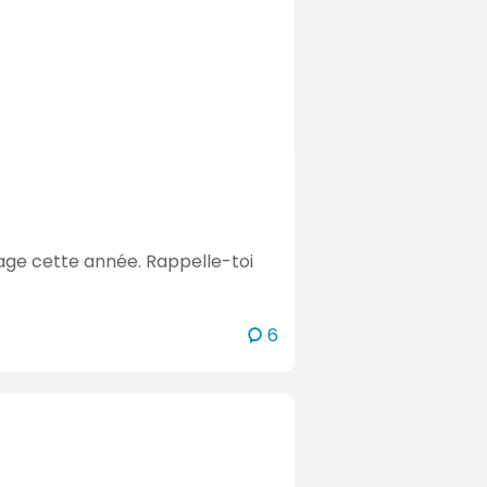
 sage cette année. Rappelle-toi
c
6
o
m
m
e
n