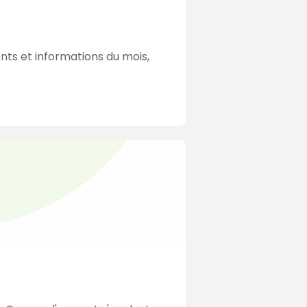
e
s
ents et informations du mois,