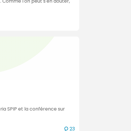
.. Comme l'on peut s'en douter,
ria SPIP et la conférence sur
c
23