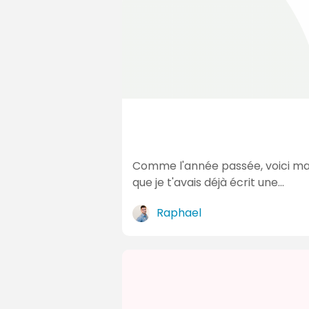
D
e
r
n
i
è
r
e
Comme l'année passée, voici ma pe
s
que je t'avais déjà écrit une…
a
c
Raphael
t
u
a
l