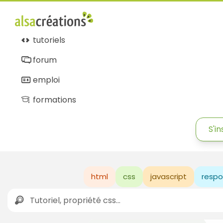
Alsacréations
tutoriels
forum
emploi
formations
S'in
html
css
javascript
respo