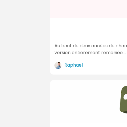
i
t
é
s
Au bout de deux années de chanti
version entièrement remaniée.…
Raphael