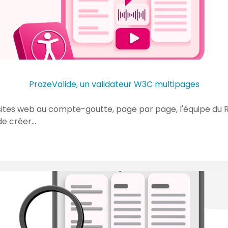
ProzeValide, un validateur W3C multipages
es sites web au compte-goutte, page par page, l'équipe d
de créer…