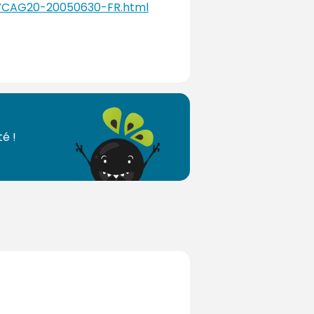
-WCAG20-20050630-FR.html
é !