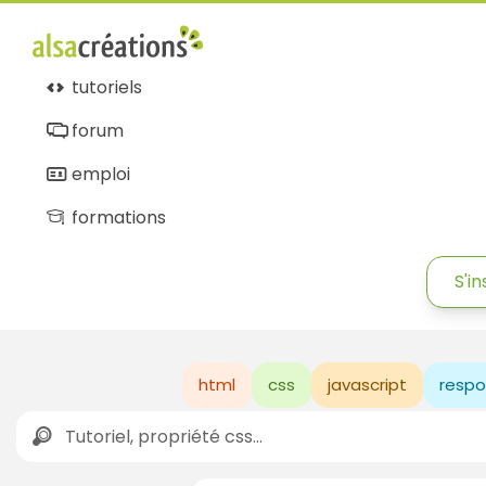
tutoriels
forum
emploi
formations
S'in
html
css
javascript
respo