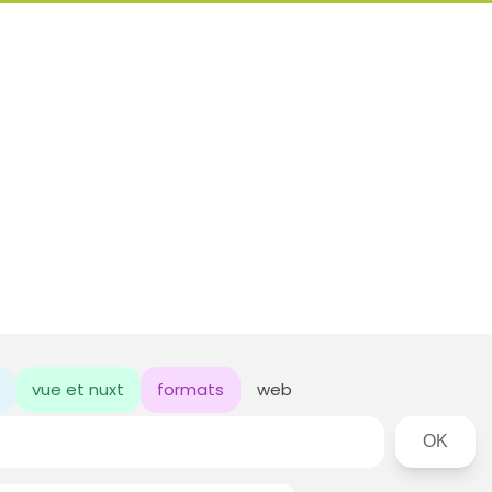
vue et nuxt
formats
web
Rechercher