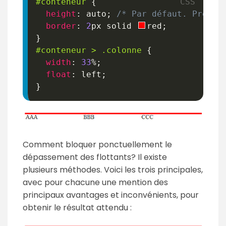
#conteneur
{
height
:
 auto
;
/* Par défaut. Prend 
border
:
2
px
 solid 
red
;
}
#conteneur
>
.colonne
{
width
:
33
%
;
float
:
 left
;
}
Comment bloquer ponctuellement le
dépassement des flottants? Il existe
plusieurs méthodes. Voici les trois principales,
avec pour chacune une mention des
principaux avantages et inconvénients, pour
obtenir le résultat attendu :