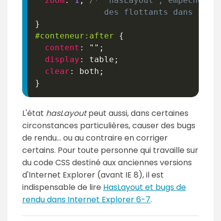
zoom
:
1
;
/* "hasLayout", empêche le 
              des flottants dans IE 6
}
#conteneur
:after
{
content
:
""
;
display
:
 table
;
clear
:
 both
;
}
L'état
hasLayout
peut aussi, dans certaines
circonstances particulières, causer des bugs
de rendu… ou au contraire en corriger
certains. Pour toute personne qui travaille sur
du code CSS destiné aux anciennes versions
d'Internet Explorer (avant IE 8), il est
indispensable de lire
HasLayout et bugs de
rendu dans Internet Explorer 6-7
.