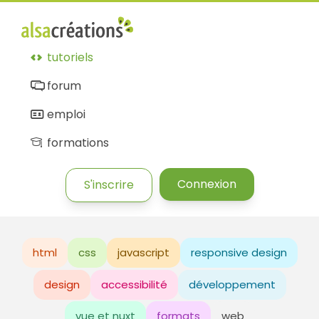
tutoriels
forum
emploi
formations
Connexion
S'inscrire
html
css
javascript
responsive design
design
accessibilité
développement
vue et nuxt
formats
web