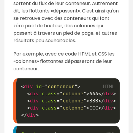
sortent du flux de leur conteneur. Autrement
dit, les flottants «dépassent». C'est ainsi qu'on
se retrouve avec des conteneurs qui font
zéro pixel de hauteur, des colonnes qui
passent à travers un pied de page, et autres
résultats peu souhaitables.
Par exemple, avec ce code HTML et CSS les
«colonnes» flottantes dépasseront de leur
conteneur:
<
div
id
=
"
conteneur
"
>
<
div
class
=
"
colonne
"
>
AAA
</
div
>
<
div
class
=
"
colonne
"
>
BBB
</
div
>
<
div
class
=
"
colonne
"
>
CCC
</
div
>
</
div
>