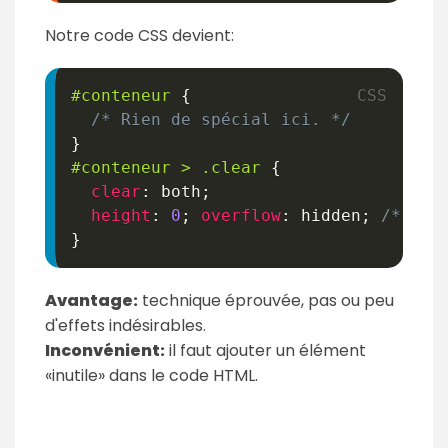
Notre code CSS devient:
#conteneur
{
/* Rien de spécial ici. */
}
#conteneur
>
.clear
{
clear
:
 both
;
height
:
0
;
overflow
:
 hidden
;
/* Pré
}
Avantage:
technique éprouvée, pas ou peu
d'effets indésirables.
Inconvénient:
il faut ajouter un élément
«inutile» dans le code HTML.