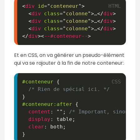
<
div
id
=
"
conteneur
"
>
<
div
class
=
"
colonne
"
>
…
</
div
>
<
div
class
=
"
colonne
"
>
…
</
div
>
<
div
class
=
"
colonne
"
>
…
</
div
>
</
div
>
<
--#conteneur--
>
Et en CSS, on va générer un pseudo-élément
qui va se rajouter à la fin de notre conteneur:
#conteneur
{
/* Rien de spécial ici. */
}
#conteneur
:after
{
content
:
""
;
/* Important, sinon l'
display
:
 table
;
clear
:
 both
;
}