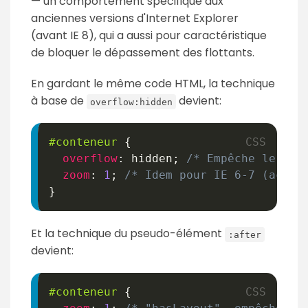
— un comportement spécifique aux
anciennes versions d'Internet Explorer
(avant IE 8), qui a aussi pour caractéristique
de bloquer le dépassement des flottants.
En gardant le même code HTML, la technique
à base de
devient:
overflow:hidden
#conteneur
{
overflow
:
 hidden
;
/* Empêche le dép
zoom
:
1
;
/* Idem pour IE 6-7 (activ
}
Et la technique du pseudo-élément
:after
devient:
#conteneur
{