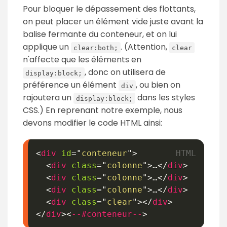
Pour bloquer le dépassement des flottants,
on peut placer un élément vide juste avant la
balise fermante du conteneur, et on lui
applique un
. (Attention,
clear:both;
clear
n'affecte que les éléments en
, donc on utilisera de
display:block;
préférence un élément
, ou bien on
div
rajoutera un
dans les styles
display:block;
CSS.) En reprenant notre exemple, nous
devons modifier le code HTML ainsi:
<
div
id
=
"
conteneur
"
>
<
div
class
=
"
colonne
"
>
…
</
div
>
<
div
class
=
"
colonne
"
>
…
</
div
>
<
div
class
=
"
colonne
"
>
…
</
div
>
<
div
class
=
"
clear
"
>
</
div
>
</
div
>
<
--#conteneur--
>