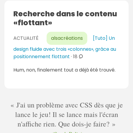
Recherche dans le contenu
flottant
ACTUALITÉ
alsacréations
[Tuto] Un
design fluide avec trois «colonnes», grâce au
c
positionnement flottant
·
18
o
Hum, non, finalement tout a déjà été trouvé.
m
m
e
n
t
J'ai un problème avec CSS dès que je
a
lance le jeu! Il se lance mais l'écran
i
n'affiche rien. Que dois-je faire?
r
e