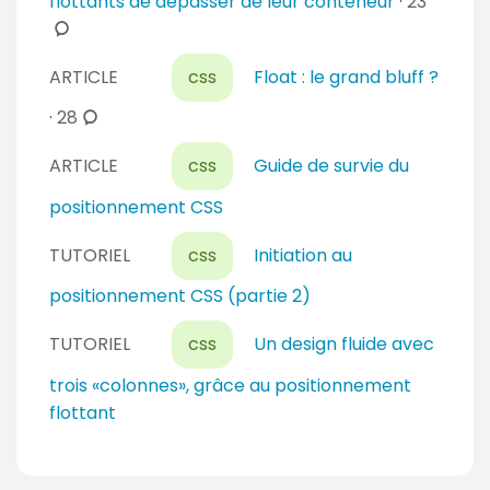
c
flottants de dépasser de leur conteneur
·
23
o
m
ARTICLE
css
Float : le grand bluff ?
m
e
c
·
28
n
o
t
ARTICLE
css
Guide de survie du
m
a
m
positionnement CSS
i
e
r
n
TUTORIEL
css
Initiation au
e
t
positionnement CSS (partie 2)
s
a
i
TUTORIEL
css
Un design fluide avec
r
trois «colonnes», grâce au positionnement
e
flottant
s