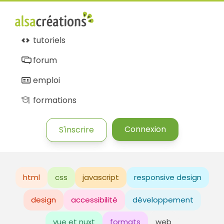
tutoriels
forum
emploi
formations
Connexion
S'inscrire
html
css
javascript
responsive design
design
accessibilité
développement
vue et nuxt
formats
web