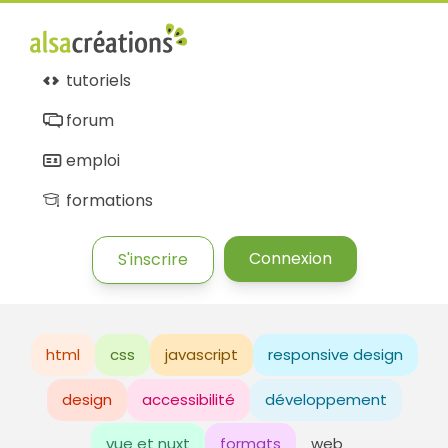
tutoriels
forum
emploi
formations
Connexion
S'inscrire
html
css
javascript
responsive design
design
accessibilité
développement
vue et nuxt
formats
web