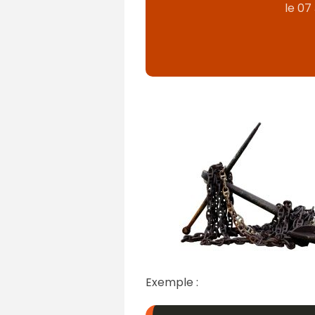
le
07 
Exemple :