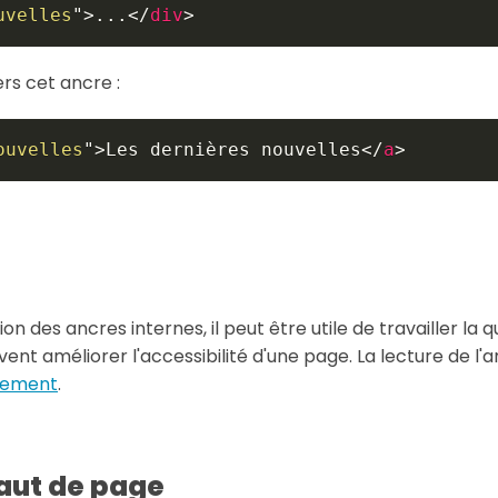
uvelles
"
>
...
</
div
>
vers cet ancre :
ouvelles
"
>
Les dernières nouvelles
</
a
>
on des ancres internes, il peut être utile de travailler la 
vent améliorer l'accessibilité d'une page. La lecture de l'
itement
.
haut de page