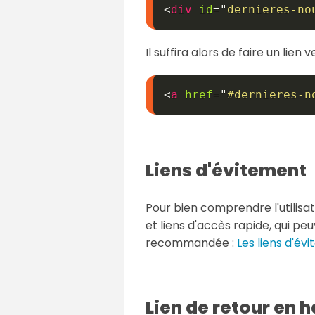
<
div
id
=
"
dernieres-no
Il suffira alors de faire un lien 
<
a
href
=
"
#dernieres-n
Liens d'évitement
Pour bien comprendre l'utilisati
et liens d'accès rapide, qui peu
recommandée :
Les liens d'év
Lien de retour en 