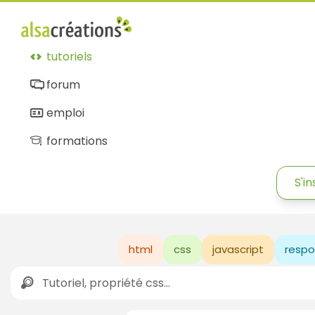
tutoriels
forum
emploi
formations
S'in
html
css
javascript
respo