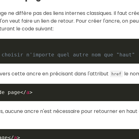
ge ne diffère pas des liens internes classiques. Il faut cré
'on veut faire un lien de retour. Pour créer l'ancre, on p
turant le code suivant:
 choisir n'importe quel autre nom que "haut" 
 vers cette ancre en précisant dans l'attribut
le nom
href
de page
</
a
>
s, aucune ancre n'est nécessaire pour retourner en haut 
age
</
a
>