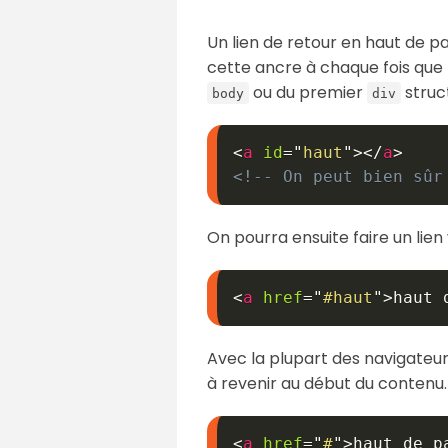
Un lien de retour en haut de pa
cette ancre à chaque fois que l
ou du premier
struc
body
div
<
a
id
=
"
haut
"
>
</
a
>
<!-- On peut bien sûr
On pourra ensuite faire un lien
<
a
href
=
"
#haut
"
>
haut 
Avec la plupart des navigateur
à revenir au début du contenu.
<
a
href
=
"
#
"
>
haut de p