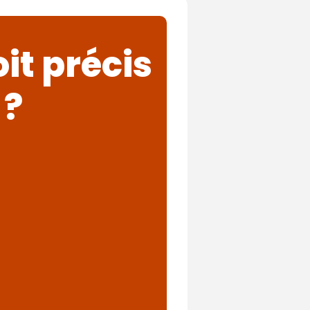
it précis
 ?