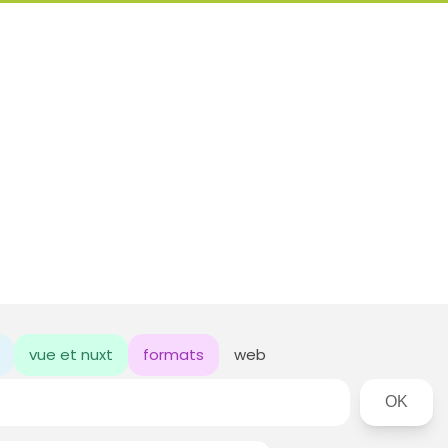
vue et nuxt
formats
web
Rechercher