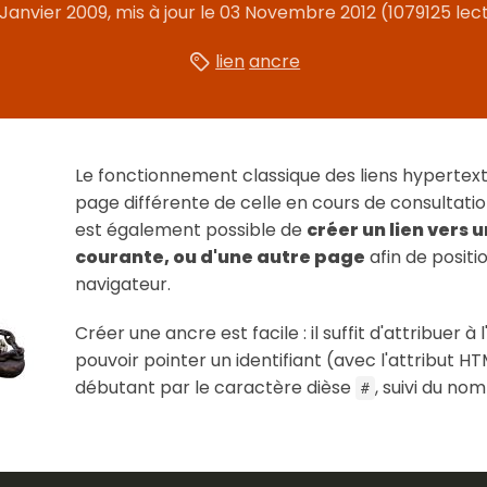
Janvier 2009
, mis à jour le
03 Novembre 2012
(1079125 lec
lien
ancre
Le fonctionnement classique des liens hypertext
page différente de celle en cours de consultation,
est également possible de
créer un lien vers 
courante, ou d'une autre page
afin de posit
navigateur.
Créer une ancre est facile : il suffit d'attribuer 
pouvoir pointer un identifiant (avec l'attribut H
débutant par le caractère dièse
, suivi du nom
#