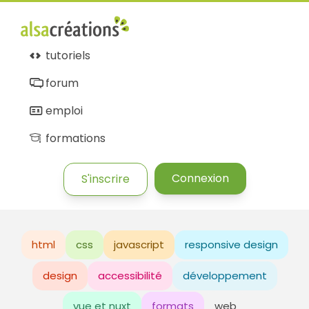
tutoriels
forum
emploi
formations
Connexion
S'inscrire
html
css
javascript
responsive design
design
accessibilité
développement
vue et nuxt
formats
web