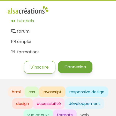
tutoriels
forum
emploi
formations
Connexion
S'inscrire
html
css
javascript
responsive design
design
accessibilité
développement
vue et nuxt
formats
web