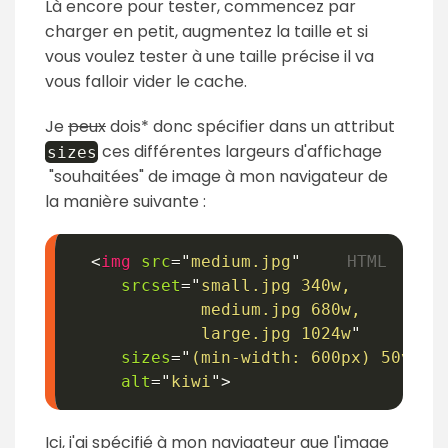
Là encore pour tester, commencez par
charger en petit, augmentez la taille et si
vous voulez tester à une taille précise il va
vous falloir vider le cache.
Je
peux
dois* donc spécifier dans un attribut
ces différentes largeurs d'affichage
sizes
"souhaitées" de image à mon navigateur de
la manière suivante :
<
img
src
=
"
medium.jpg
"
srcset
=
"
small.jpg 340w,

             medium.jpg 680w,

             large.jpg 1024w
"
sizes
=
"
(min-width: 600px) 50vw ,
alt
=
"
kiwi
"
>
Ici, j'ai spécifié à mon navigateur que l'image