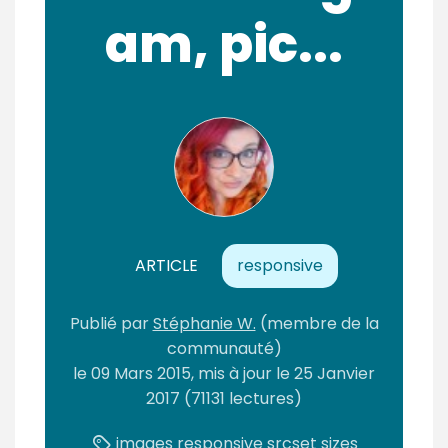
am, pic...
ARTICLE
responsive
Publié
par
Stéphanie W.
(membre de la
communauté)
le
09 Mars 2015
, mis à jour le
25 Janvier
2017
(71131 lectures)
images
responsive
srcset
sizes