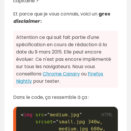
capitaine ?
Et parce que je vous connais, voici un
gros
disclaimer
:
Attention ce qui suit fait partie d'une
spécification en cours de rédaction à la
date du 9 mars 2015. Elle peut encore
évoluer. Ce n'est pas encore implémenté
sur tous les navigateurs. Nous vous
conseillons
Chrome Canary
ou
Firefox
Nightly
pour tester.
Dans le code, ça ressemble à ça :
<
img
src
=
"
medium.jpg
"
srcset
=
"
small.jpg 340w,

             medium.jpg 680w,
