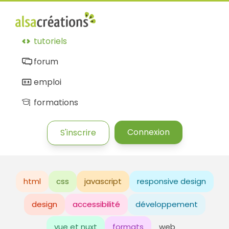
tutoriels
forum
emploi
formations
Connexion
S'inscrire
html
css
javascript
responsive design
design
accessibilité
développement
vue et nuxt
formats
web