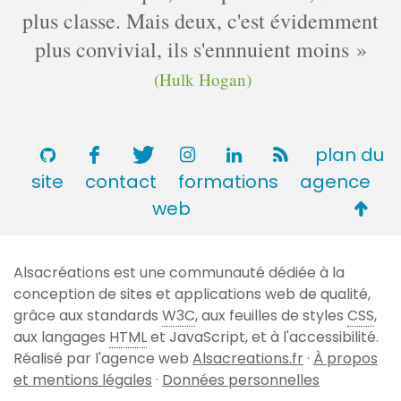
plus classe. Mais deux, c'est évidemment
plus convivial, ils s'ennnuient moins
(Hulk Hogan)
plan du
site
contact
formations
agence
Retou
web
en
haut
Alsacréations est une communauté dédiée à la
de
conception de sites et applications web de qualité,
page
grâce aux standards
W3C
, aux feuilles de styles
CSS
,
aux langages
HTML
et JavaScript, et à l'accessibilité.
Réalisé par l'agence web
Alsacreations.fr
·
À propos
et mentions légales
·
Données personnelles