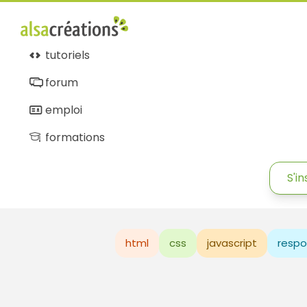
tutoriels
forum
emploi
formations
S'in
html
css
javascript
respo