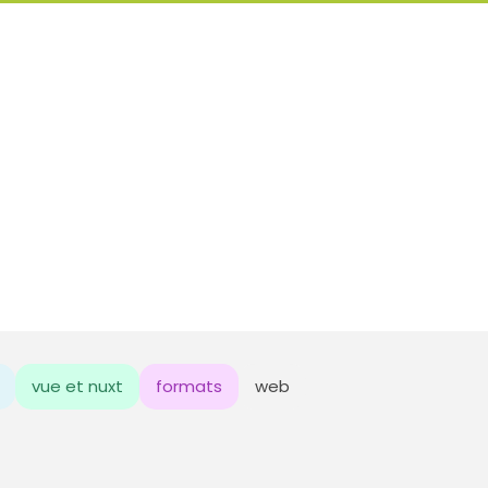
vue et nuxt
formats
web