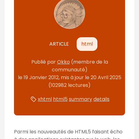
m
é
ARTICLE
html
Publié
par
Okko
(membre de la
communauté)
le
19 Janvier 2012
, mis à jour le
20 Avril 2025
(102982 lectures)
xhtml
html5
summary
details
Parmi les nouveautés de HTML5 faisant écho