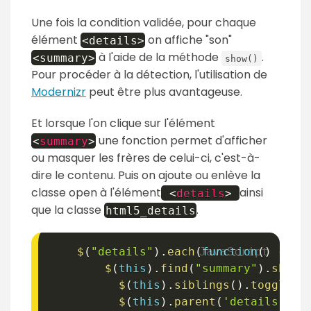
Une fois la condition validée, pour chaque
élément
on affiche "son"
<details>
à l'aide de la méthode
.
<summary>
show()
Pour procéder à la détection, l'utilisation de
Modernizr
peut être plus avantageuse.
Et lorsque l'on clique sur l'élément
une fonction permet d'afficher
<
summary
>
ou masquer les frères de celui-ci, c'est-à-
dire le contenu. Puis on ajoute ou enlève la
classe open à l'élément
ainsi
<
details
>
que la classe
.
html5_details
$
(
"details"
)
.
each
(
function
(
)
{
$
(
this
)
.
find
(
"summary"
)
.
show
(
$
(
this
)
.
siblings
(
)
.
toggle
(
)
$
(
this
)
.
parent
(
'details'
)
.
t