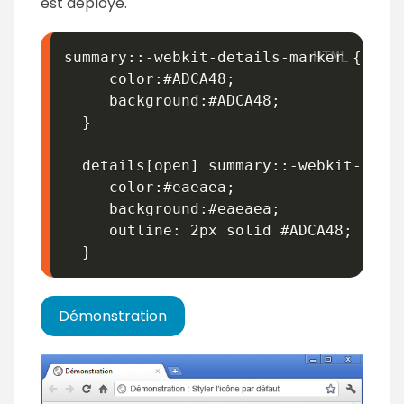
est déployé.
summary::-webkit-details-marker {

     color:#ADCA48;

     background:#ADCA48;

  }

  details[open] summary::-webkit-detai
     color:#eaeaea;

     background:#eaeaea;

     outline: 2px solid #ADCA48;

  }
Démonstration