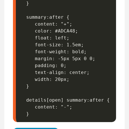
  }

  summary:after {

     content: "+";

     color: #ADCA48;

     float: left;

     font-size: 1.5em;

     font-weight: bold;

     margin: -5px 5px 0 0;

     padding: 0;

     text-align: center;

     width: 20px;

  }

  details[open] summary:after {

     content: "-";

  }