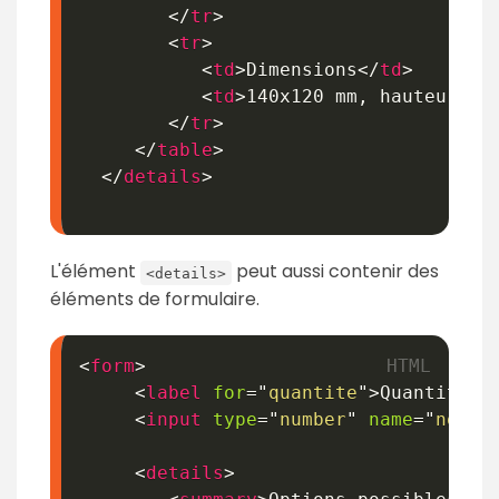
</
tr
>
<
tr
>
<
td
>
Dimensions
</
td
>
<
td
>
140x120 mm, hauteur 30
</
tr
>
</
table
>
</
details
>
L'élément
peut aussi contenir des
<details>
éléments de formulaire.
<
form
>
<
label
for
=
"
quantite
"
>
Quantité :
<
input
type
=
"
number
"
name
=
"
nombr
<
details
>