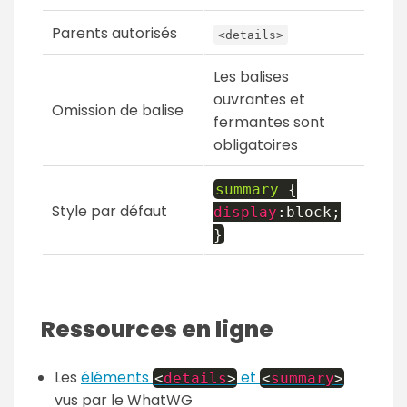
Parents autorisés
<details>
Les balises
ouvrantes et
Omission de balise
fermantes sont
obligatoires
summary
{
Style par défaut
display
:
block
;
}
Ressources en ligne
Les
éléments
et
<
details
>
<
summary
>
vus par le WhatWG