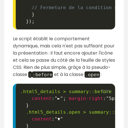
// Fermeture de la condition et d
}
}
)
;
Le script établit le comportement
dynamique, mais cela n'est pas suffisant pour
la présentation : il faut encore ajouter l'icône
et cela se passe du côté de la feuille de styles
CSS. Rien de plus simple, grâçe à la pseudo-
classe
et à la classe
:
:
:before
.open
.html5_details
>
 summary
::before
{
content
:
"►"
;
margin-right
:
"5px"
;
}
.html5_details
.open
>
 summary
::befo
content
:
"▼"
}