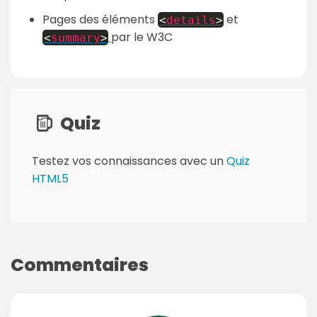
Pages des éléments
et
<
details
>
par le W3C
<
summary
>
Quiz
Testez vos connaissances avec un
Quiz
HTML5
Commentaires