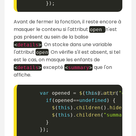
}
)
;
Avant de fermer la fonction, il reste encore à
masquer le contenu si l'attribut
n'est
open
pas présent au sein de la balise
. On stocke dans une variable
<
details
>
l'attribut
. On vérifie s'il est absent, si tel
open
est le cas, on masque les enfants de
excepté
que l'on
<
details
>
<
summary
>
affiche.
var
 opened 
=
$
(
this
)
.
attr
(
"open
if
(
opened
==
undefined
)
{
$
(
this
)
.
children
(
)
.
hide
(
)
;
$
(
this
)
.
children
(
"summary"
)
}
}
)
;