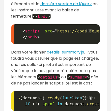
éléments et la
dernière version de jQuery
en
les insérant juste avant la balise de
fermeture
</
body
>
<
script
src
=
"
https://code.jquery.c
</
body
>
Dans votre fichier
details-summary.js
, il vous
faudra vous assurer que la page est chargée,
une fois celle-ci prête il est important de
vérifier que le navigateur n'implémente pas
les éléments
ou
afin
<
details
>
<
summary
>
de ne pas lancer le script si tel est le cas :
$
(
document
)
.
ready
(
function
(
)
{
if
(
!
(
'open'
in
 document
.
createEle