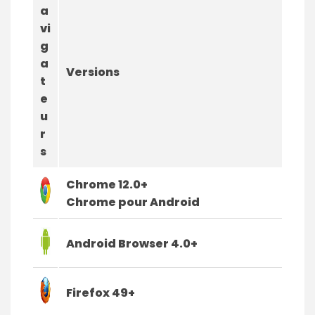
a
vi
g
a
Versions
t
e
u
r
s
Chrome 12.0+
Chrome pour Android
Android Browser 4.0+
Firefox 49+