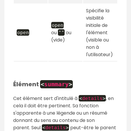
Spécifie la
visibilité
initiale de
open
ou
ou
l'élément
open
""
(vide)
(visible ou
non à
l'utilisateur)
Élément
<
summary
>
Cet élément sert d'intitulé à
, en
<
details
>
cela il doit être pertinent. Sa fonction
s'apparente à une légende ou un résumé
donnant du sens au contenu de son
parent. Seul
peut-être le parent
<
details
>