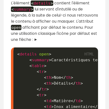
L'élément
contient l'élément
<
details
>
lui servant d'intutilé ou de
<
summary
>
légende, à la suite de celui-ci nous retrouvons
le contenu à afficher ou masquer. L'attribut
affichant par défaut le contenu. Pour
open
une utilisation classique l'icône par défaut est
une flèche :
►
<
details
open
>
<
summary
>
Caractéristiques techni
<
table
>
<
tr
>
<
th
>
Nom
</
th
>
<
th
>
Détails
</
th
>
</
tr
>
<
tr
>
<
td
>
Matière
</
td
>
<
td
>
Inox alimentaire
</
td
>