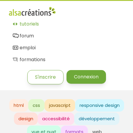
tutoriels
forum
emploi
formations
Connexion
S'inscrire
html
css
javascript
responsive design
design
accessibilité
développement
vue et nuxt
formats
web