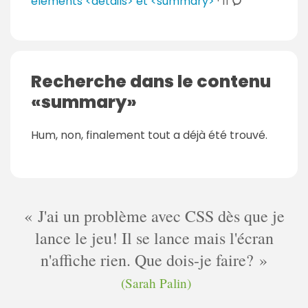
c
éléments <details> et <summary>
·
11
o
m
m
e
Recherche dans le contenu
n
summary
t
a
Hum, non, finalement tout a déjà été trouvé.
i
r
e
s
J'ai un problème avec CSS dès que je
lance le jeu! Il se lance mais l'écran
n'affiche rien. Que dois-je faire?
(Sarah Palin)