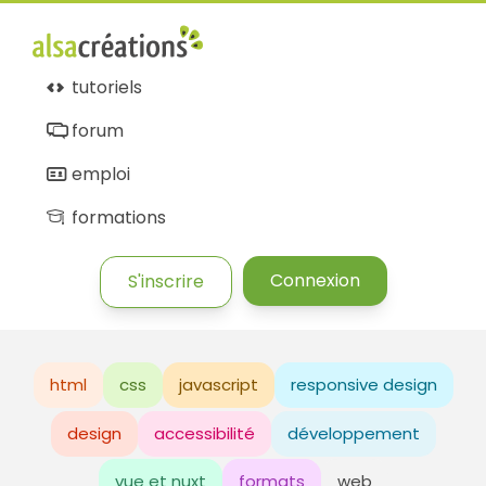
tutoriels
forum
emploi
formations
Connexion
S'inscrire
html
css
javascript
responsive design
design
accessibilité
développement
vue et nuxt
formats
web