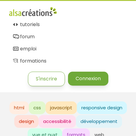
tutoriels
forum
emploi
formations
Connexion
S'inscrire
html
css
javascript
responsive design
design
accessibilité
développement
vue et nuxt
formats
web