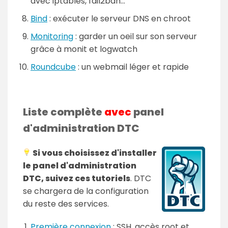
avec iptables, fail2ban...
Bind
: exécuter le serveur DNS en chroot
Monitoring
: garder un oeil sur son serveur
grâce à monit et logwatch
Roundcube
: un webmail léger et rapide
Liste complète
avec
panel
d'administration DTC
Si vous choisissez d'installer
le panel d'administration
DTC, suivez ces tutoriels
. DTC
se chargera de la configuration
du reste des services.
Première connexion
: SSH, accès root et