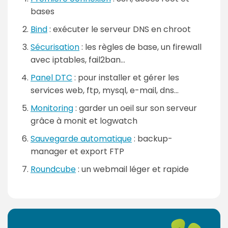
bases
Bind
: exécuter le serveur DNS en chroot
Sécurisation
: les règles de base, un firewall
avec iptables, fail2ban...
Panel DTC
: pour installer et gérer les
services web, ftp, mysql, e-mail, dns...
Monitoring
: garder un oeil sur son serveur
grâce à monit et logwatch
Sauvegarde automatique
: backup-
manager et export FTP
Roundcube
: un webmail léger et rapide
P
a