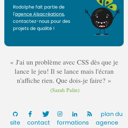
g
Rodolphe fait partie de
e
l'
agence Alsacréations
,
s
contactez-nous pour des
:
projets de qualité !
J'ai un problème avec CSS dès que je
lance le jeu! Il se lance mais l'écran
n'affiche rien. Que dois-je faire?
(Sarah Palin)
plan du
site
contact
formations
agence