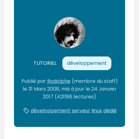
m
é
TUTORIEL
développement
Publié par
Rodolphe
(membre du staff)
le
31 Mars 2008
, mis à jour le
24 Janvier
2017
(421186 lectures)
développement
serveur
linux
dédié