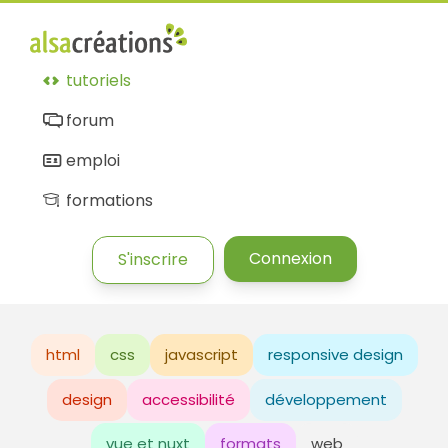
tutoriels
forum
emploi
formations
Connexion
S'inscrire
html
css
javascript
responsive design
design
accessibilité
développement
vue et nuxt
formats
web