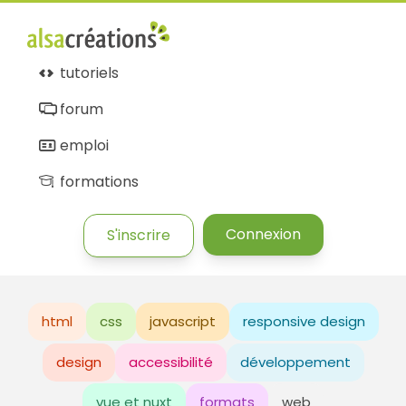
tutoriels
forum
emploi
formations
Connexion
S'inscrire
html
css
javascript
responsive design
design
accessibilité
développement
vue et nuxt
formats
web