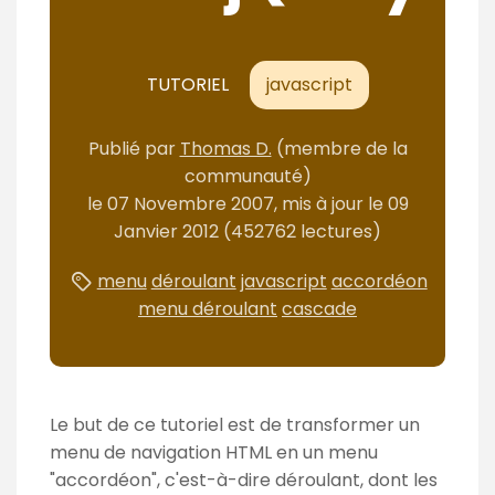
m
é
TUTORIEL
javascript
Publié
par
Thomas D.
(membre de la
communauté)
le
07 Novembre 2007
, mis à jour le
09
Janvier 2012
(452762 lectures)
menu
déroulant
javascript
accordéon
menu déroulant
cascade
Le but de ce tutoriel est de transformer un
menu de navigation HTML en un menu
"accordéon", c'est-à-dire déroulant, dont les