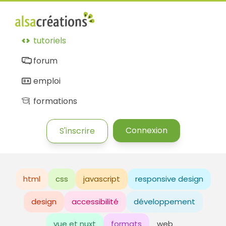
tutoriels
forum
emploi
formations
Connexion
S'inscrire
html
css
javascript
responsive design
design
accessibilité
développement
vue et nuxt
formats
web