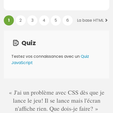
P
1
2
3
4
5
6
La base HTML
a
g
e
Quiz
s
:
Testez vos connaissances avec un
Quiz
JavaScript
J'ai un problème avec CSS dès que je
lance le jeu! Il se lance mais l'écran
n'affiche rien. Que dois-je faire?