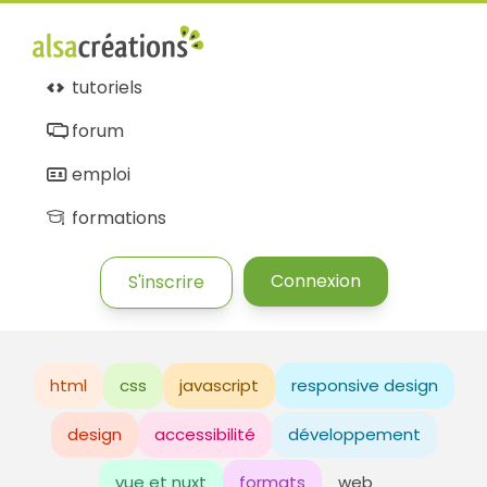
tutoriels
forum
emploi
formations
Connexion
S'inscrire
html
css
javascript
responsive design
design
accessibilité
développement
vue et nuxt
formats
web