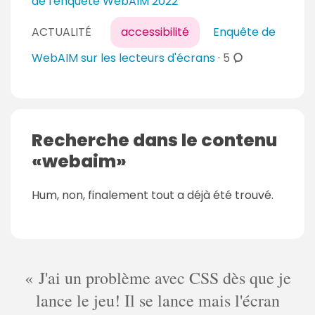
de l'enquête WebAIM 2022
ACTUALITÉ
accessibilité
Enquête de
c
WebAIM sur les lecteurs d'écrans
·
5
o
m
m
e
Recherche dans le contenu
n
webaim
t
a
Hum, non, finalement tout a déjà été trouvé.
i
r
e
s
J'ai un problème avec CSS dès que je
lance le jeu! Il se lance mais l'écran