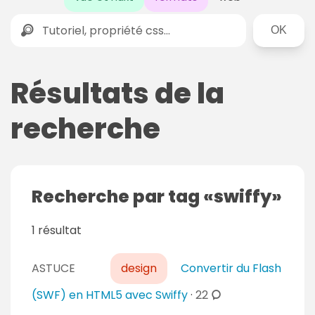
Rechercher
Résultats de la
recherche
Recherche par tag
swiffy
1 résultat
ASTUCE
design
Convertir du Flash
c
(SWF) en HTML5 avec Swiffy
·
22
o