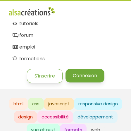
tutoriels
forum
emploi
formations
Connexion
S'inscrire
html
css
javascript
responsive design
design
accessibilité
développement
vue et nuxt
formats
web