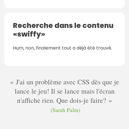
m
m
e
Recherche dans le contenu
n
swiffy
t
a
Hum, non, finalement tout a déjà été trouvé.
i
r
e
s
J'ai un problème avec CSS dès que je
lance le jeu! Il se lance mais l'écran
n'affiche rien. Que dois-je faire?
(Sarah Palin)