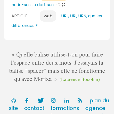
a
m
c
node-sass à dart sass
·
2
s
i
e
o
r
n
ARTICLE
web
URL, URI, URN, quelles
m
e
t
m
différences ?
s
a
e
i
n
r
t
e
a
Quelle balise utilise-t-on pour faire
s
i
l'espace entre deux mots. J'essayais la
r
e
balise "spacer" mais elle ne fonctionne
s
qu'avec Moriza
(Laurence Bocolini)
plan du
site
contact
formations
agence