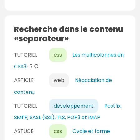
Recherche dans le contenu
separateur
TUTORIEL
css
Les multicolonnes en
c
CSS3
·
7
o
ARTICLE
web
Négociation de
m
m
contenu
e
n
TUTORIEL
développement
Postfix,
t
SMTP, SASL (SSL), TLS, POP3 et IMAP
a
i
ASTUCE
css
Ovale et forme
r