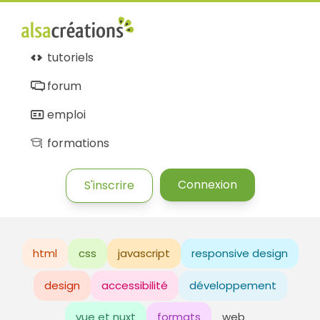
tutoriels
forum
emploi
formations
Connexion
S'inscrire
html
css
javascript
responsive design
design
accessibilité
développement
vue et nuxt
formats
web