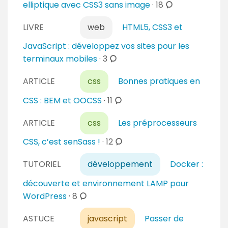
c
elliptique avec CSS3 sans image
·
18
e
o
s
LIVRE
web
HTML5, CSS3 et
m
m
JavaScript : développez vos sites pour les
e
c
terminaux mobiles
·
3
n
o
t
ARTICLE
css
Bonnes pratiques en
m
a
m
c
CSS : BEM et OOCSS
·
11
i
e
o
r
n
ARTICLE
css
Les préprocesseurs
m
e
t
m
c
CSS, c’est senSass !
·
12
s
a
e
o
i
n
TUTORIEL
développement
Docker :
m
r
t
m
découverte et environnement LAMP pour
e
a
e
c
WordPress
·
8
s
i
n
o
r
t
ASTUCE
javascript
Passer de
m
e