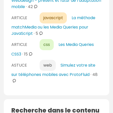
Webdesign – présent et futur de l’adaptation
c
mobile
·
42
o
ARTICLE
javascript
La méthode
m
m
matchMedia ou les Media Queries pour
e
c
JavaScript
·
5
n
o
t
ARTICLE
css
Les Media Queries
m
a
m
c
CSS3
·
15
i
e
o
r
n
ASTUCE
web
Simulez votre site
m
e
t
m
c
sur téléphones mobiles avec ProtoFluid
·
48
s
a
e
o
i
n
m
r
t
m
e
a
e
s
i
n
Recherche dans le contenu
r
t