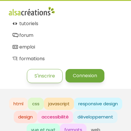
tutoriels
forum
emploi
formations
Connexion
S'inscrire
html
css
javascript
responsive design
design
accessibilité
développement
vue et nuxt
formats
web