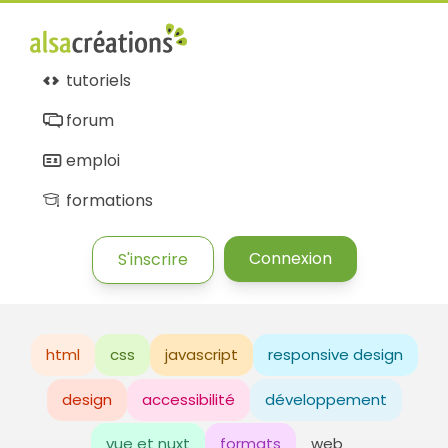
tutoriels
forum
emploi
formations
Connexion
S'inscrire
html
css
javascript
responsive design
design
accessibilité
développement
vue et nuxt
formats
web