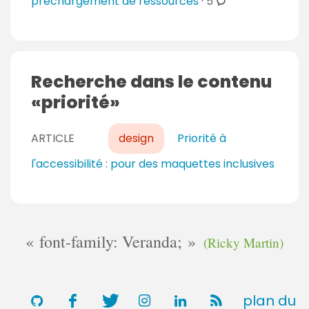
c
préchargement de ressources
·
5
o
m
m
e
Recherche dans le contenu
n
priorité
t
a
ARTICLE
design
Priorité à
i
r
l'accessibilité : pour des maquettes inclusives
e
s
font-family: Veranda;
(Ricky Martin)
plan du