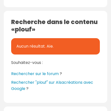
m
m
e
Recherche dans le contenu
n
plouf
t
a
i
Aucun résultat. Aïe.
r
e
s
Souhaitez-vous :
Rechercher sur le forum
?
Rechercher "plouf" sur Alsacréations avec
Google
?