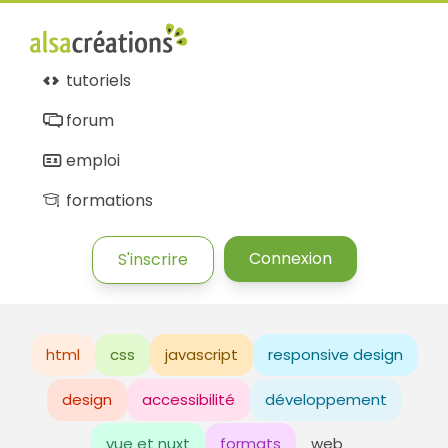
tutoriels
forum
emploi
formations
Connexion
S'inscrire
html
css
javascript
responsive design
design
accessibilité
développement
vue et nuxt
formats
web