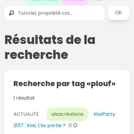
Rechercher
Résultats de la
recherche
Recherche par tag
plouf
1 résultat
ACTUALITÉ
alsacréations
KiwiParty
c
2017 : Kiwi, t'es partie ?
·
11
o