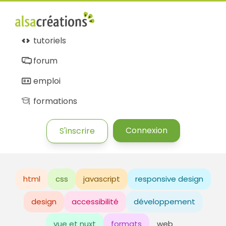
tutoriels
forum
emploi
formations
Connexion
S'inscrire
html
css
javascript
responsive design
design
accessibilité
développement
vue et nuxt
formats
web