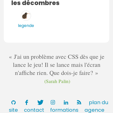
les décombres
i
r
e
s
legende
J'ai un problème avec CSS dès que je
lance le jeu! Il se lance mais l'écran
n'affiche rien. Que dois-je faire?
(Sarah Palin)
plan du
site
contact
formations
agence