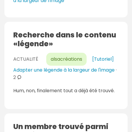
à la largeur de l'image
Recherche dans le contenu
légende
ACTUALITÉ
alsacréations
[Tutoriel]
Adapter une légende à la largeur de l'image
·
c
2
o
Hum, non, finalement tout a déjà été trouvé.
m
m
e
n
t
Un membre trouvé parmi
a