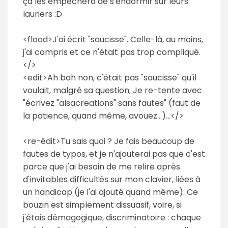
ça les empêchera de s'endormir sur leurs
lauriers :D
<flood>J'ai écrit "saucisse". Celle-là, au moins,
j'ai compris et ce n'était pas trop compliqué.
</>
<edit>Ah bah non, c'était pas "saucisse" qu'il
voulait, malgré sa question; Je re-tente avec
"écrivez "alsacreations" sans fautes" (faut de
la patience, quand même, avouez...)...</>
<re-édit>Tu sais quoi ? Je fais beaucoup de
fautes de typos, et je n'ajouterai pas que c'est
parce que j'ai besoin de me relire après
d'invitables difficultés sur mon clavier, liées à
un handicap (je l'ai ajouté quand même). Ce
bouzin est simplement dissuasif, voire, si
j'étais démagogique, discriminatoire : chaque