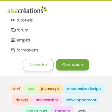
tutoriels
forum
emploi
formations
Connexion
S'inscrire
html
css
javascript
responsive design
design
accessibilité
développement
vue et nuxt
formats
web