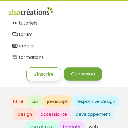
tutoriels
forum
emploi
formations
Connexion
S'inscrire
html
css
javascript
responsive design
design
accessibilité
développement
vue et nuxt
formats
web