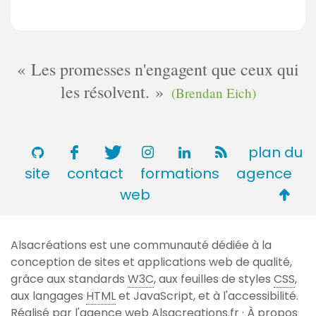
r
e
s
Les promesses n'engagent que ceux qui
les résolvent.
(Brendan Eich)
plan du
site
contact
formations
agence
Retou
web
en
haut
Alsacréations est une communauté dédiée à la
de
conception de sites et applications web de qualité,
page
grâce aux standards
W3C
, aux feuilles de styles
CSS
,
aux langages
HTML
et JavaScript, et à l'accessibilité.
Réalisé par l'agence web
Alsacreations.fr
·
À propos