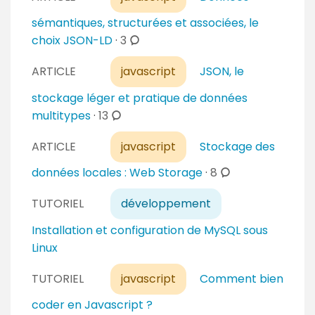
m
m
sémantiques, structurées et associées, le
e
c
choix JSON-LD
·
3
n
o
t
ARTICLE
javascript
JSON, le
m
a
m
stockage léger et pratique de données
i
e
c
multitypes
·
13
r
n
o
e
t
ARTICLE
javascript
Stockage des
m
s
a
m
c
données locales : Web Storage
·
8
i
e
o
r
n
TUTORIEL
développement
m
e
t
m
Installation et configuration de MySQL sous
s
a
e
Linux
i
n
r
t
TUTORIEL
javascript
Comment bien
e
a
coder en Javascript ?
s
i