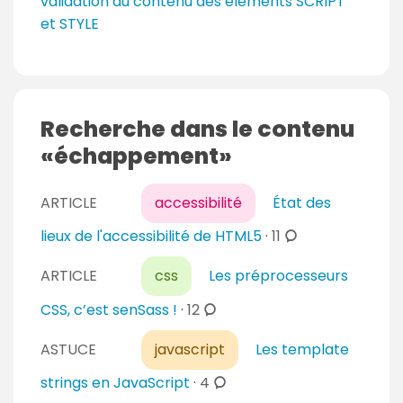
validation du contenu des éléments SCRIPT
et STYLE
Recherche dans le contenu
échappement
ARTICLE
accessibilité
État des
c
lieux de l'accessibilité de HTML5
·
11
o
ARTICLE
css
Les préprocesseurs
m
m
c
CSS, c’est senSass !
·
12
e
o
n
ASTUCE
javascript
Les template
m
t
m
c
strings en JavaScript
·
4
a
e