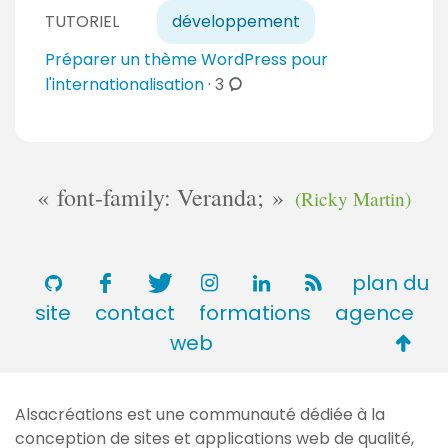
o
i
n
TUTORIEL
développement
m
r
t
m
Préparer un thème WordPress pour
e
a
e
c
l'internationalisation
·
3
s
i
n
o
r
t
m
e
a
m
s
i
e
font-family: Veranda;
(Ricky Martin)
r
n
e
t
s
a
plan du
i
r
site
contact
formations
agence
e
Retou
web
s
en
haut
Alsacréations est une communauté dédiée à la
de
conception de sites et applications web de qualité,