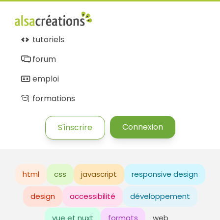
tutoriels
forum
emploi
formations
Connexion
S'inscrire
html
css
javascript
responsive design
design
accessibilité
développement
vue et nuxt
formats
web