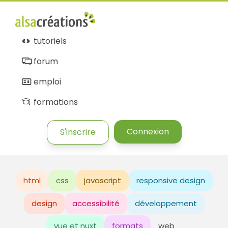
tutoriels
forum
emploi
formations
Connexion
S'inscrire
html
css
javascript
responsive design
design
accessibilité
développement
vue et nuxt
formats
web