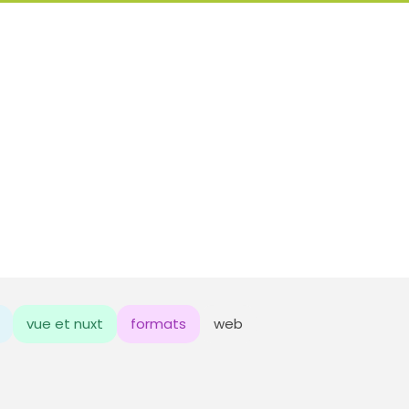
vue et nuxt
formats
web