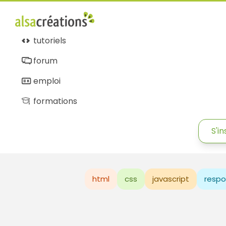
tutoriels
forum
emploi
formations
S'in
html
css
javascript
respo