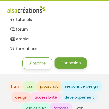
tutoriels
forum
emploi
formations
Connexion
S'inscrire
html
css
javascript
responsive design
design
accessibilité
développement
vue et nuxt
formats
web