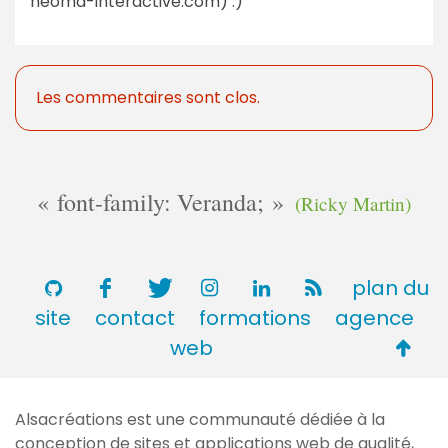
neoma-interactive.com) :)
Les commentaires sont clos.
font-family: Veranda;
(Ricky Martin)
plan du
site
contact
formations
agence
Retou
web
en
haut
Alsacréations est une communauté dédiée à la
de
conception de sites et applications web de qualité,