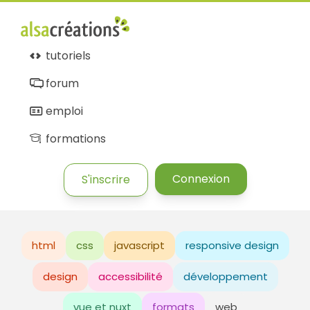
tutoriels
forum
emploi
formations
Connexion
S'inscrire
html
css
javascript
responsive design
design
accessibilité
développement
vue et nuxt
formats
web