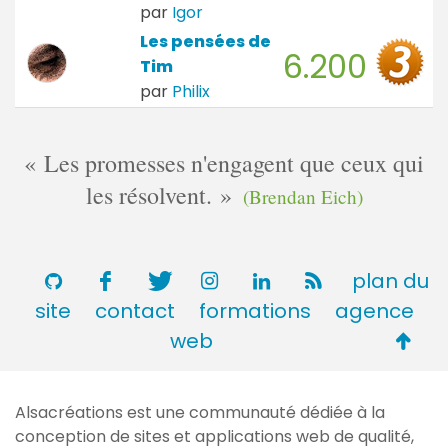
par
Igor
Les pensées de
6.200
Tim
par
Philix
Les promesses n'engagent que ceux qui
les résolvent.
(Brendan Eich)
plan du
site
contact
formations
agence
Retou
web
en
haut
Alsacréations est une communauté dédiée à la
de
conception de sites et applications web de qualité,