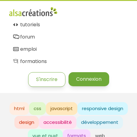
tutoriels
forum
emploi
formations
Connexion
S'inscrire
html
css
javascript
responsive design
design
accessibilité
développement
vue et nuxt
formats
web