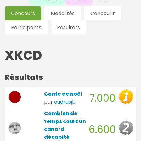
Concours
Modalités
Concourir
Participants
Résultats
XKCD
Résultats
Conte de noël
7.000
par
audrasjb
Combien de
temps court un
6.600
canard
décapité