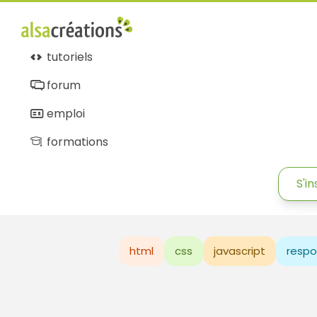
tutoriels
forum
emploi
formations
S'in
html
css
javascript
respo