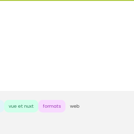
vue et nuxt
formats
web