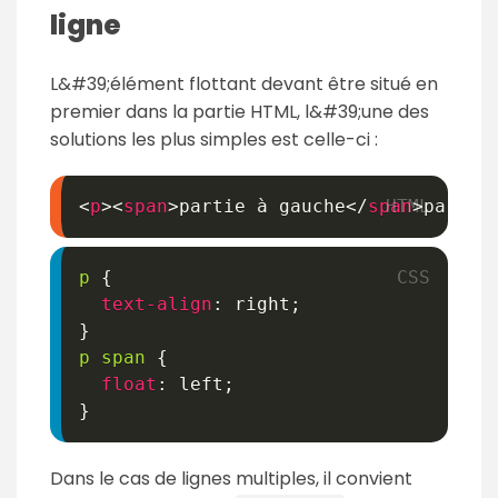
ligne
L&#39;élément flottant devant être situé en
premier dans la partie HTML, l&#39;une des
solutions les plus simples est celle-ci :
<
p
>
<
span
>
partie à gauche
</
span
>
partie
p
{
text-align
:
 right
;
}
p span
{
float
:
 left
;
}
Dans le cas de lignes multiples, il convient