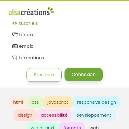
tutoriels
forum
emploi
formations
Connexion
S'inscrire
html
css
javascript
responsive design
design
accessibilité
développement
vue et nuxt
formats
web