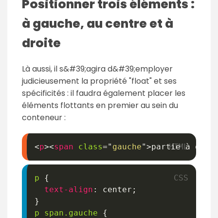
Positionner trois éléments :
à gauche, au centre et à
droite
Là aussi, il s&#39;agira d&#39;employer
judicieusement la propriété "float" et ses
spécificités : il faudra également placer les
éléments flottants en premier au sein du
conteneur :
<
p
>
<
span
class
=
"
gauche
"
>
partie à gauc
p
{
text-align
:
 center
;
}
p span
.gauche
{