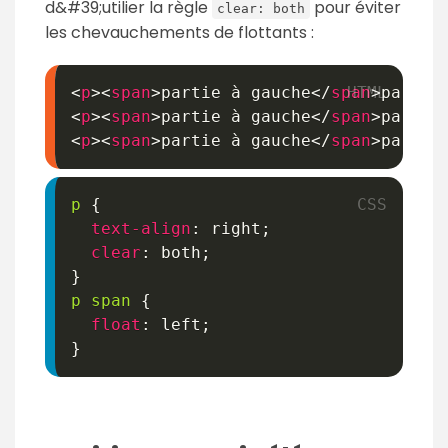
d&#39;utilier la règle
pour éviter
clear: both
les chevauchements de flottants :
<
p
>
<
span
>
partie à gauche
</
span
>
partie
<
p
>
<
span
>
partie à gauche
</
span
>
partie
<
p
>
<
span
>
partie à gauche
</
span
>
partie
p
{
text-align
:
 right
;
clear
:
 both
;
}
p span
{
float
:
 left
;
}