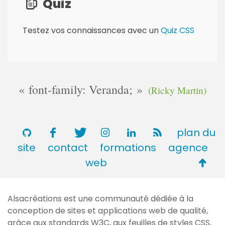
Quiz
Testez vos connaissances avec un
Quiz CSS
font-family: Veranda;
(Ricky Martin)
plan du
site
contact
formations
agence
Retou
web
en
haut
Alsacréations est une communauté dédiée à la
de
conception de sites et applications web de qualité,
page
grâce aux standards
W3C
, aux feuilles de styles
CSS
,