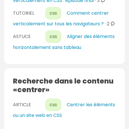
c
verticalement en CSS : épisode final
·
3
o
TUTORIEL
css
Comment centrer
m
m
c
verticalement sur tous les navigateurs ?
·
2
e
o
n
ASTUCE
css
Aligner des éléments
m
t
m
horizontalement sans tableau
a
e
i
n
r
t
e
a
Recherche dans le contenu
s
i
centrer
r
e
s
ARTICLE
css
Centrer les éléments
ou un site web en CSS