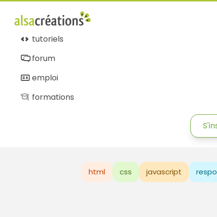
tutoriels
forum
emploi
formations
S'in
html
css
javascript
respo