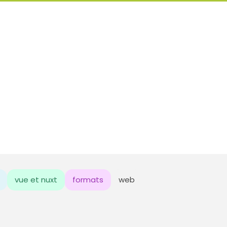
vue et nuxt
formats
web