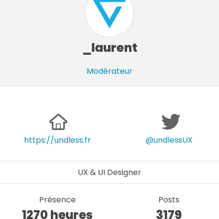
_laurent
Modérateur
https://undless.fr
@undlessUX
UX & UI Designer
Présence
Posts
1270 heures
3179