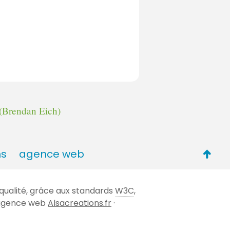
(Brendan Eich)
Retou
ns
agence web
en
haut
qualité, grâce aux standards
W3C
,
de
 l'agence web
Alsacreations.fr
·
page