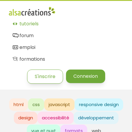
tutoriels
forum
emploi
formations
Connexion
S'inscrire
html
css
javascript
responsive design
design
accessibilité
développement
vue et nuxt
formats
web