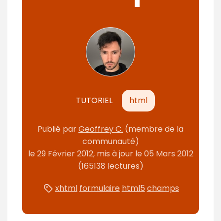
m
é
TUTORIEL
html
Publié
par
Geoffrey C.
(membre de la
communauté)
le
29 Février 2012
, mis à jour le
05 Mars 2012
(165138 lectures)
xhtml
formulaire
html5
champs