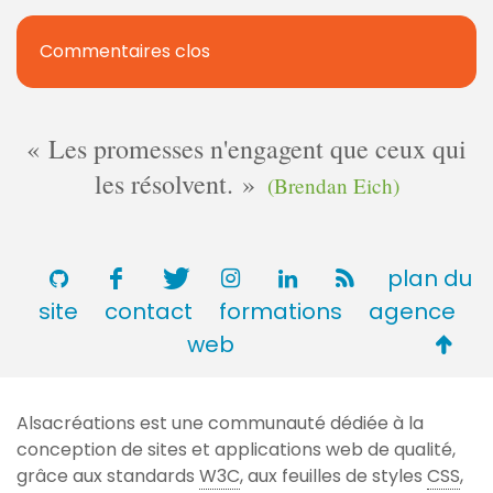
Commentaires clos
Les promesses n'engagent que ceux qui
les résolvent.
(Brendan Eich)
plan du
site
contact
formations
agence
Retou
web
en
haut
Alsacréations est une communauté dédiée à la
de
conception de sites et applications web de qualité,
page
grâce aux standards
W3C
, aux feuilles de styles
CSS
,