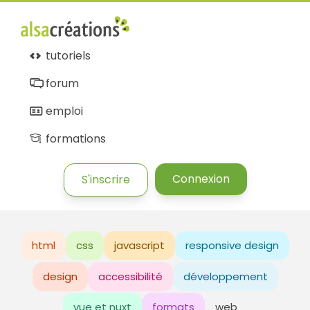
tutoriels
forum
emploi
formations
Connexion
S'inscrire
html
css
javascript
responsive design
design
accessibilité
développement
vue et nuxt
formats
web