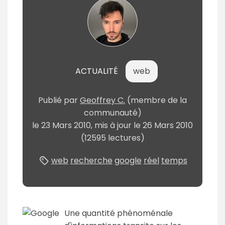
ACTUALITÉ
web
Publié
par
Geoffrey C.
(membre de la
communauté)
le
23 Mars 2010
, mis à jour le
26 Mars 2010
(12595 lectures)
web
recherche
google
réel
temps
Une quantité phénoménale