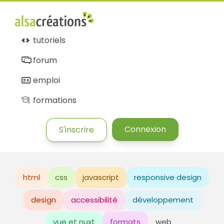
tutoriels
forum
emploi
formations
Connexion
S'inscrire
html
css
javascript
responsive design
design
accessibilité
développement
vue et nuxt
formats
web