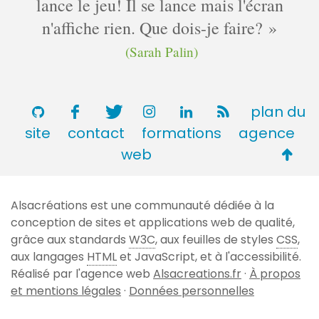
lance le jeu! Il se lance mais l'écran
n'affiche rien. Que dois-je faire?
(Sarah Palin)
plan du
site
contact
formations
agence
Retou
web
en
haut
Alsacréations est une communauté dédiée à la
de
conception de sites et applications web de qualité,
page
grâce aux standards
W3C
, aux feuilles de styles
CSS
,
aux langages
HTML
et JavaScript, et à l'accessibilité.
Réalisé par l'agence web
Alsacreations.fr
·
À propos
et mentions légales
·
Données personnelles