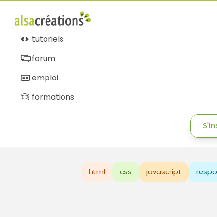
tutoriels
forum
emploi
formations
S'in
html
css
javascript
respo