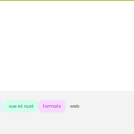
vue et nuxt
formats
web