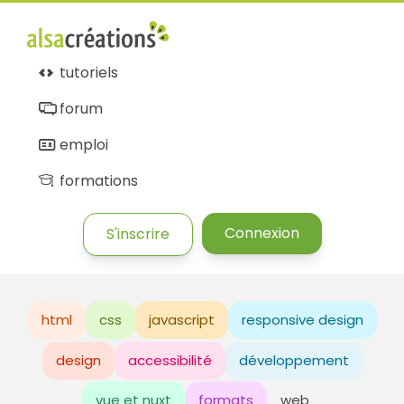
tutoriels
forum
emploi
formations
Connexion
S'inscrire
html
css
javascript
responsive design
design
accessibilité
développement
vue et nuxt
formats
web