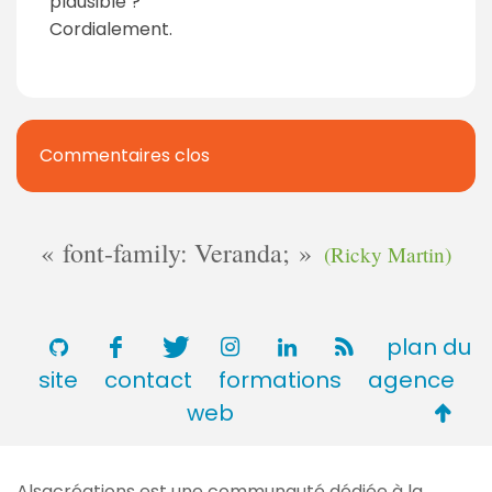
plausible ?
Cordialement.
Commentaires clos
font-family: Veranda;
(Ricky Martin)
plan du
site
contact
formations
agence
Retou
web
en
haut
Alsacréations est une communauté dédiée à la