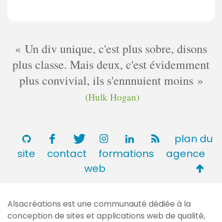
Un div unique, c'est plus sobre, disons
plus classe. Mais deux, c'est évidemment
plus convivial, ils s'ennnuient moins
(Hulk Hogan)
plan du
site
contact
formations
agence
Retou
web
en
haut
Alsacréations est une communauté dédiée à la
de
conception de sites et applications web de qualité,