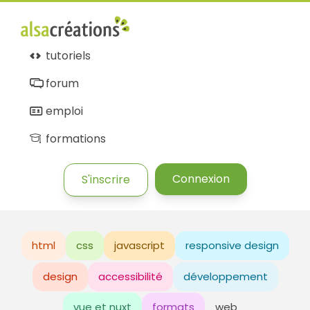
tutoriels
forum
emploi
formations
Connexion
S'inscrire
html
css
javascript
responsive design
design
accessibilité
développement
vue et nuxt
formats
web