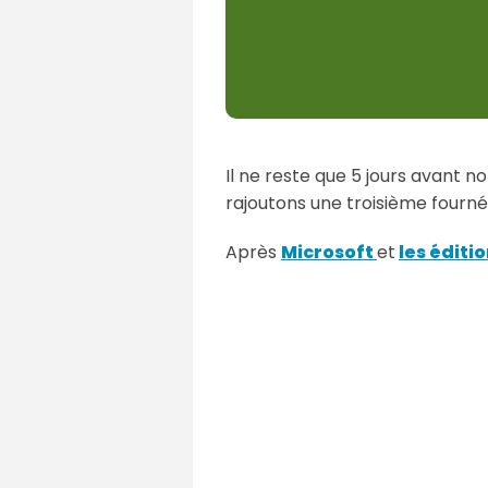
Il ne reste que 5 jours avant 
rajoutons une troisième fourné
Après
Microsoft
et
les éditio