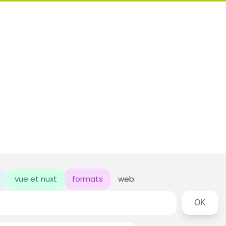
vue et nuxt
formats
web
Rechercher