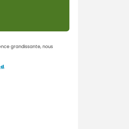
ience grandissante, nous
od
.