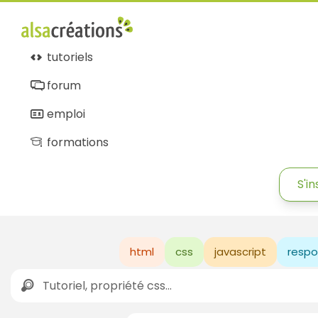
tutoriels
forum
emploi
formations
S'in
html
css
javascript
respo