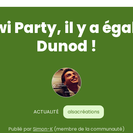
wi Party, il y a é
Dunod !
ACTUALITÉ
alsacréations
Publié
par
Simon-K
(membre de la communauté)