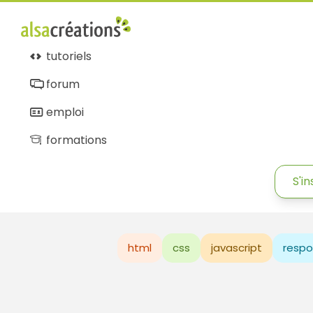
tutoriels
forum
emploi
formations
S'in
html
css
javascript
respo