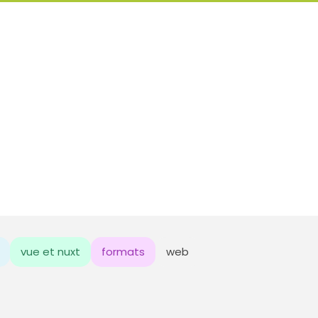
vue et nuxt
formats
web