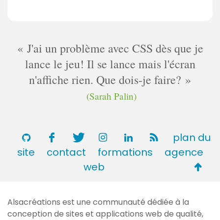
J'ai un problème avec CSS dès que je
lance le jeu! Il se lance mais l'écran
n'affiche rien. Que dois-je faire?
(Sarah Palin)
plan du
site
contact
formations
agence
Retou
web
en
haut
Alsacréations est une communauté dédiée à la
de
conception de sites et applications web de qualité,