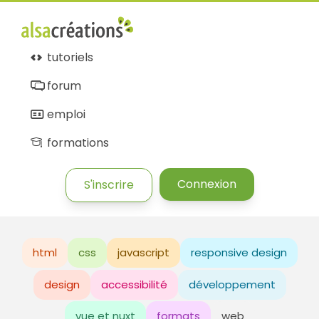
tutoriels
forum
emploi
formations
Connexion
S'inscrire
html
css
javascript
responsive design
design
accessibilité
développement
vue et nuxt
formats
web